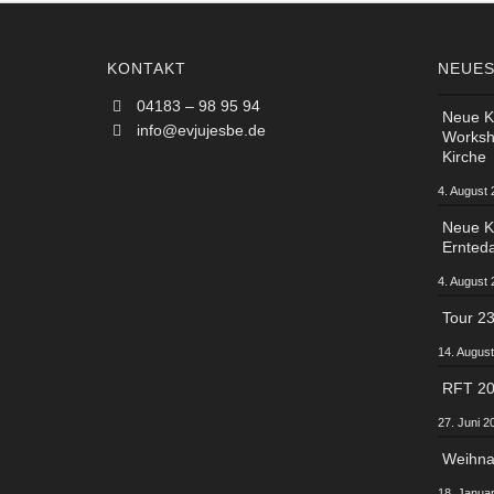
KONTAKT
NEUES
04183 – 98 95 94
Neue Ko
info@evjujesbe.de
Worksh
Kirche
4. August
Neue Ko
Ernted
4. August
Tour 2
14. Augus
RFT 2
27. Juni 2
Weihna
18. Janua