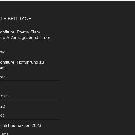
TE BEITRÄGE
nfitüre: Poetry Slam
op & Vortragsabend in der
 2026
nfitüre: Hofführung zu
ank
 2026
3
t 2023
023
023
chtsbaumaktion 2023
r 2023