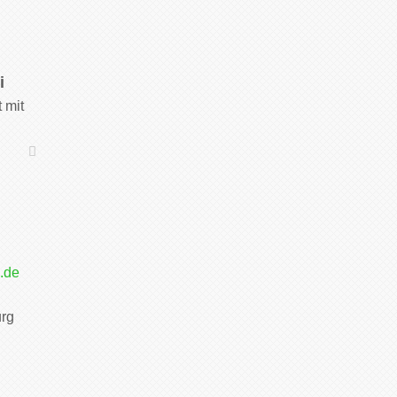
i
 mit
.de
urg